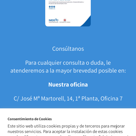
Consúltanos
Para cualquier consulta o duda, le
atenderemos a la mayor brevedad posible en:
Nuestra oficina
C/ José Mª Martorell, 14, 1ª Planta, Oficina 7
C.P. 14005 Córdoba (España)
Consentimiento de Cookies
Este sitio web utiliza cookies propias y de terceros para mejorar
957 84 33 67 | 605 91 90 75
nuestros servicios. Para aceptar la instalación de estas cookies