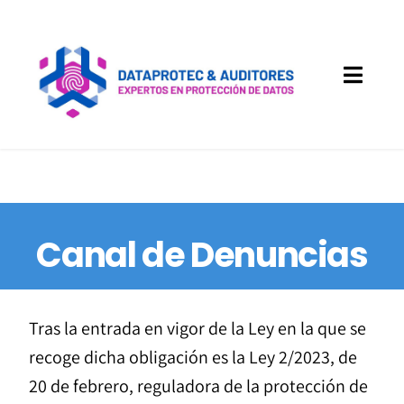
Saltar
al
contenido
Toggle
Naviga
Servicios
Implantación páginas WEB
Canal de Denuncias
Sectores
Canal Denuncias
Tras la entrada en vigor de la Ley en la que se
recoge dicha obligación es la Ley 2/2023, de
Acceso a Clientes
20 de febrero, reguladora de la protección de