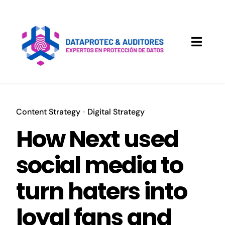
Saltar
al
contenido
Toggle
Naviga
Servicios
Implantación páginas WEB
Content Strategy
•
Digital Strategy
How Next used
Sectores
social media to
Canal Denuncias
turn haters into
Acceso a Clientes
loyal fans and