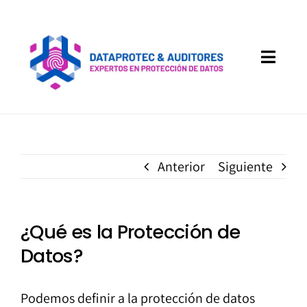
Saltar
al
contenido
Toggle
Naviga
Servicios
Implantación páginas WEB
Anterior
Siguiente
Sectores
¿Qué es la Protección de
Canal Denuncias
Datos?
Acceso a Clientes
Podemos definir a la protección de datos