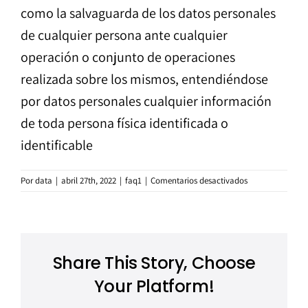
como la salvaguarda de los datos personales
de cualquier persona ante cualquier
operación o conjunto de operaciones
realizada sobre los mismos, entendiéndose
por datos personales cualquier información
de toda persona física identificada o
identificable
en
Por
data
|
abril 27th, 2022
|
faq1
|
Comentarios desactivados
¿Qué
es
la
Protección
de
Share This Story, Choose
Datos?
Your Platform!