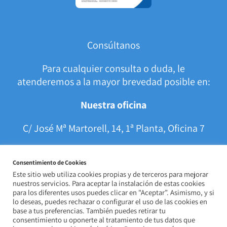
Consúltanos
Para cualquier consulta o duda, le
atenderemos a la mayor brevedad posible en:
Nuestra oficina
C/ José Mª Martorell, 14, 1ª Planta, Oficina 7
C.P. 14005 Córdoba (España)
Consentimiento de Cookies
Este sitio web utiliza cookies propias y de terceros para mejorar
957 84 33 67 | 605 91 90 75
nuestros servicios. Para aceptar la instalación de estas cookies
para los diferentes usos puedes clicar en "Aceptar”. Asimismo, y si
lo deseas, puedes rechazar o configurar el uso de las cookies en
consultoria@dataprotec.es
base a tus preferencias. También puedes retirar tu
consentimiento u oponerte al tratamiento de tus datos que